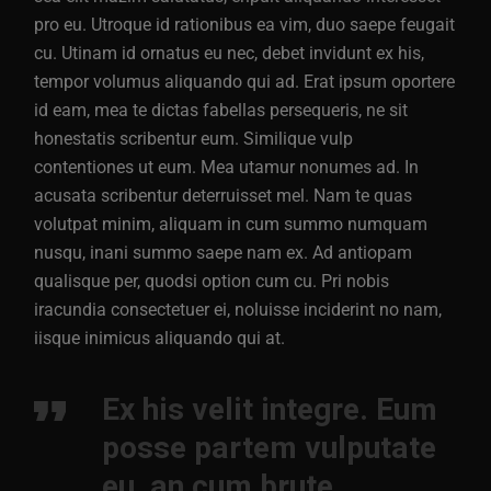
pro eu. Utroque id rationibus ea vim, duo saepe feugait
cu. Utinam id ornatus eu nec, debet invidunt ex his,
tempor volumus aliquando qui ad. Erat ipsum oportere
id eam, mea te dictas fabellas persequeris, ne sit
honestatis scribentur eum. Similique vulp
contentiones ut eum. Mea utamur nonumes ad. In
acusata scribentur deterruisset mel. Nam te quas
volutpat minim, aliquam in cum summo numquam
nusqu, inani summo saepe nam ex. Ad antiopam
qualisque per, quodsi option cum cu. Pri nobis
iracundia consectetuer ei, noluisse inciderint no nam,
iisque inimicus aliquando qui at.
Ex his velit integre. Eum
posse partem vulputate
eu, an cum brute