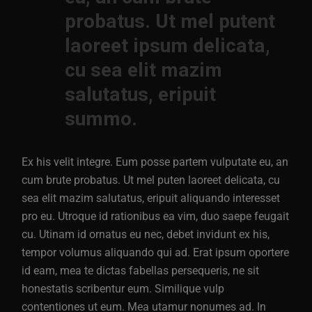
probatus. Ut mel putent
laoreet ipsum delicata,
cu sea elit mazim
salutatus, eripuit
summo.
Ex his velit integre. Eum posse partem vulputate eu, an
cum brute probatus. Ut mel puten laoreet delicata, cu
sea elit mazim salutatus, eripuit aliquando interesset
pro eu. Utroque id rationibus ea vim, duo saepe feugait
cu. Utinam id ornatus eu nec, debet invidunt ex his,
tempor volumus aliquando qui ad. Erat ipsum oportere
id eam, mea te dictas fabellas persequeris, ne sit
honestatis scribentur eum. Similique vulp
contentiones ut eum. Mea utamur nonumes ad. In