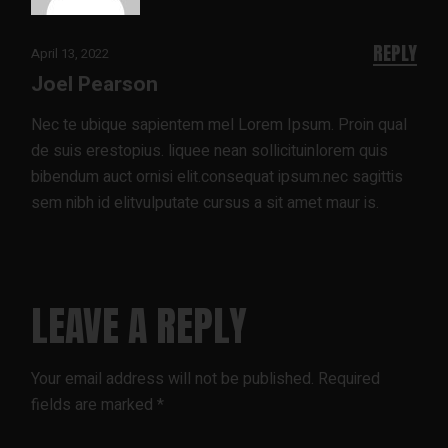
REPLY
April 13, 2022
Joel Pearson
Nec te ubique sapientem mel Lorem Ipsum. Proin qual
de suis erestopius. liquee nean sollicituinlorem quis
bibendum auct ornisi elit.consequat ipsum.nec sagittis
sem nibh id elitvulputate cursus a sit amet maur is.
LEAVE A REPLY
Your email address will not be published.
Required
fields are marked
*