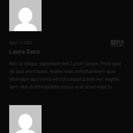
REPLY
April 13, 2022
Laura Dern
Nec te ubique sapientem mel Lorem Ipsum. Proin qual
de suis erestopius. liquee nean sollicituinlorem quis
bibendum auct ornisi elit.consequat ipsum.nec sagittis
sem nibh id elitvulputate cursus a sit amet maur is.