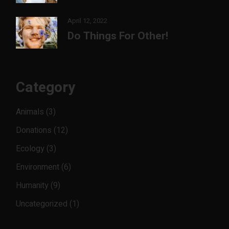
April 12, 2022
Do Things For Other!
Category
Animals
(3)
Donations
(12)
Ecology
(3)
Environment
(6)
Humanity
(9)
Uncategorized
(1)