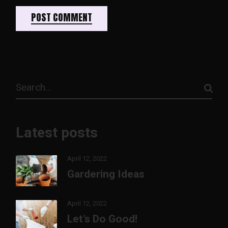
POST COMMENT
Latest posts
April 12, 2022
Gardering Ideas
April 12, 2022
Let’s Do Good!