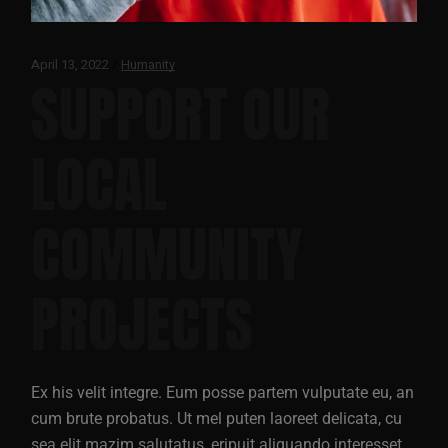
April 13, 2022
Humanity
SUPPORT OUR
LOCAL
COMMUNITY
PROJECTS
Ex his velit integre. Eum posse partem vulputate eu, an
cum brute probatus. Ut mel puten laoreet delicata, cu
sea elit mazim salutatus, eripuit aliquando interesset