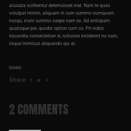
acusata scribentur deterruisset mel. Nam te quas
volutpat minim, aliquam in cum summo numquam
nusqu, inani summo saepe nam ex. Ad antiopam
qualisque per, quodsi option cum cu. Pri nobis
iracundia consectetuer ei, noluisse inciderint no nam,
iisque inimicus aliquando qui at.
Donate
Share:
2 COMMENTS